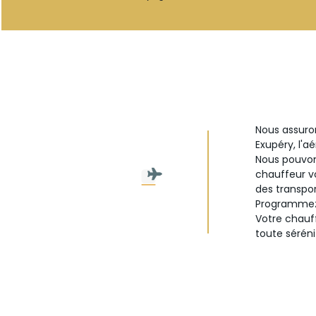
Nous assuron
Exupéry, l'aé
Nous pouvons
chauffeur vo
des transpo
Programmez 
Votre chauff
toute séréni